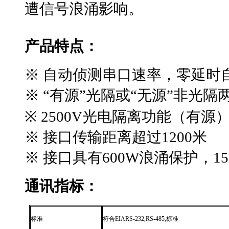
遭信号浪涌影响。
产品特点：
※ 自动侦测串口速率，零延时
※ “有源”光隔或“无源”非光
※
2500V
光电隔离功能（有源
※ 接口传输距离超过
1200
米
※ 接口具有
600W
浪涌保护，
1
通讯指标：
标准
符合
EIARS-232,RS-485,
标准