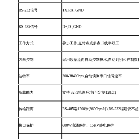
RS-232
信号
TX,RX, GND
RS-485
信号
D+,D-,GND
工作方式
异步工作
,
点对点或多点
, 2
线半双工
方向控制
采用数据流向自动控制技术
,
自动判别和控制数
波特率
300-38400bps,
自动侦测串口信号速率
负载能力
支持
32
点轮询环境
(
可定制
128
点
)
传输距离
RS-485
端
1200
米
(9600bps
时
),RS-232
端建议不超
接口保护
600W
浪涌保护、
15KV
静电保护