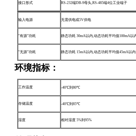
接口形式
RS-232
端
DB-9
母头
,RS-485
端
4
位工业端子
输入电源
无需供电或
5V
供电
"
有源
"
功耗
静态功耗
30mA
以内
,
动态功耗平均值
100mA
以
"
无源
"
功耗
静态功耗
15mA
以内
,
动态功耗平均值
45mA
以内
环境指标：
工作温度
-40
℃
到
80
℃
存储温度
-40
℃
到
85
℃
湿度
相对湿度
5%
到
95%