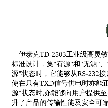
伊泰克
TD-2503
工业级高灵敏
标准设计，
集
"
有源
"
和
"
无源
"
、
源
"
状态时，它能够从
RS-232
接
使在只有
TXD
信号供电时亦能
源
"
状态时
,
亦能够向用户提供至
升了产品的传输性能及安全可