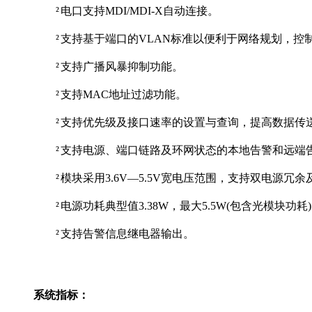
²
电口支持MDI/MDI-X自动连接。
²
支持基于端口的VLAN标准以便利于网络规划，控
²
支持广播风暴抑制功能。
²
支持MAC地址过滤功能。
²
支持优先级及接口速率的设置与查询，提高数据传
²
支持电源、端口链路及环网状态的本地告警和远端
²
模块采用3.6V—5.5V宽电压范围，支持双电源冗
²
电源功耗典型值3.38W，最大5.5W(包含光模块功耗)
²
支持告警信息继电器输出。
系统指标：